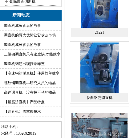
+
钢筋调直切断机
新闻动态
调直机成长背后的故事
21221
调直机的两大优势让它攻占市场
调直机成长背后的故事
三级钢调直机只有速度快,才能效率
高
调直机钢筋出现拧条咋整
【高速钢筋矫直机】使用简单效率
高
螺纹钢调直机---研究人员的结晶
高速调直机---没有拉不动的物品
反向钢筋调直机
【钢筋矫直机】产品特点
【调直机】需掌握技术
移动手机：
宋经理：13526928119