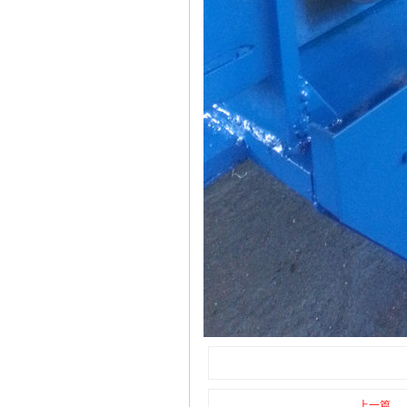
伺服切断高速调直机
高速钢筋矫直机/钢筋矫直机
配件
钢筋矫直机/钢筋矫直机型号
上一篇