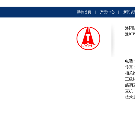
自动钢筋矫直机/钢筋
矫直切断机
件
钢筋矫直机切断机
洪特首页
|
产品中心
|
新闻资
钢筋调直机厂家
矫直机规格
电线杆钢筋调直机
矫直机/矫直机配件
洛阳
豫ICP
钢筋调直机切断机
电话：0
传真：0
相关
三级
筋调
直机
技术
螺纹钢钢筋调直机