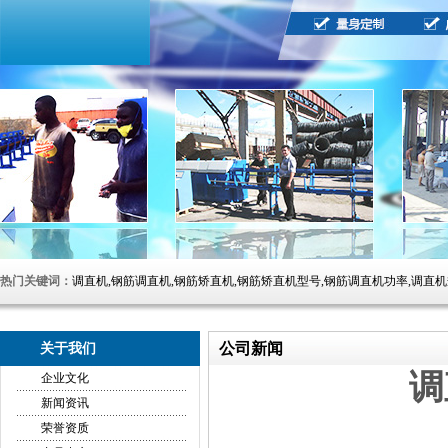
热门关键词：
调直机,钢筋调直机,钢筋矫直机,钢筋矫直机型号,钢筋调直机功率,调直机
公司新闻
关于我们
调
企业文化
新闻资讯
荣誉资质