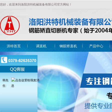
您好，欢迎来到洛阳洪特机械装备有限公司官方网站！
洪特首页
调直机
钢筋矫直机
产品中心
韩先
生: