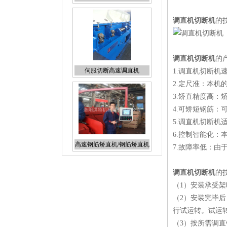
调直机切断机
的
调直机切断机
的
高速钢筋矫直机/钢筋矫直机
1.调直机切断机
配件
2.定尺准：本机
3.矫直精度高：
4.可矫短钢筋：
5.调直机切断机
6.控制智能化：
钢筋矫直机/钢筋矫直机型号
7.故障率低：
调直机切断机
的
（1）安装承受
（2）安装完毕
行试运转。试运
电线杆钢筋调直机
（3）按所需调