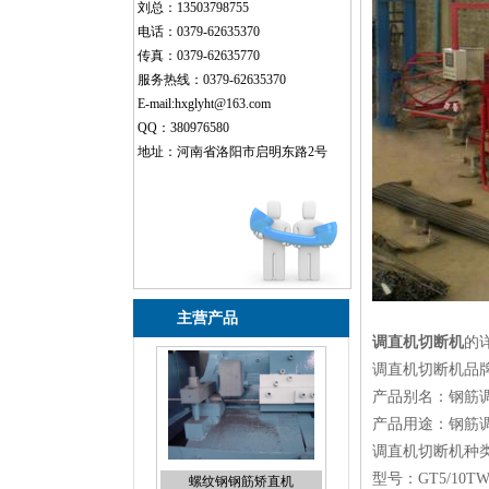
刘总：13503798755
电话：0379-62635370
传真：0379-62635770
服务热线：0379-62635370
E-mail:hxglyht@163.com
QQ：380976580
地址：河南省洛阳市启明东路2号
主营产品
调直机切断机
的
调直机切断机品
产品别名：钢筋
产品用途：钢筋
调直机切断机种
型号：GT5/10T
伺服切断高速调直机