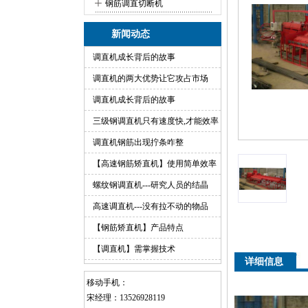
+
钢筋调直切断机
新闻动态
调直机成长背后的故事
调直机的两大优势让它攻占市场
调直机成长背后的故事
三级钢调直机只有速度快,才能效率
高
调直机钢筋出现拧条咋整
【高速钢筋矫直机】使用简单效率
高
螺纹钢调直机---研究人员的结晶
高速调直机---没有拉不动的物品
【钢筋矫直机】产品特点
【调直机】需掌握技术
详细信息
移动手机：
宋经理：13526928119