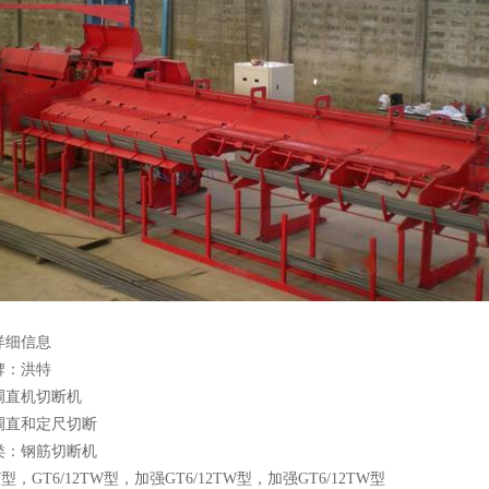
详细信息
牌：洪特
调直机切断机
调直和定尺切断
类：钢筋切断机
W型，GT6/12TW型，加强GT6/12TW型，加强GT6/12TW型