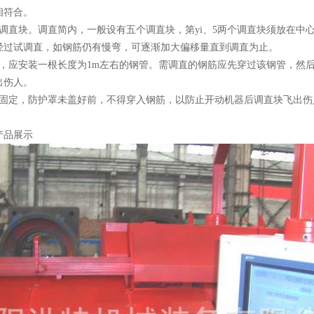
相符合。
调直块。调直简内，一般设有五个调直块，第yi、5两个调直块须放在中
经过试调直，如钢筋仍有慢弯，可逐渐加大偏移量直到调直为止。
部，应安装一根长度为1m左右的钢管。需调直的钢筋应先穿过该钢管，然
出伤人。
未固定，防护罩未盖好前，不得穿入钢筋，以防止开动机器后调直块飞出伤
产品展示