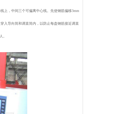
心线上，中间三个可偏离中心线。先使钢筋偏移3mm
后穿入导向筒和调直筒内，以防止每盘钢筋接近调直
人。