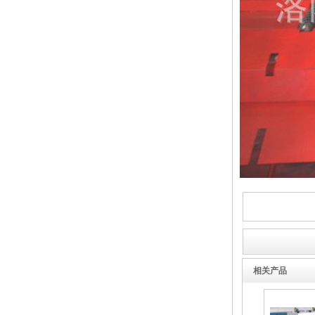
钢筋调直机切断机
螺纹钢钢筋调直机
相关产品
三级钢钢筋调直机