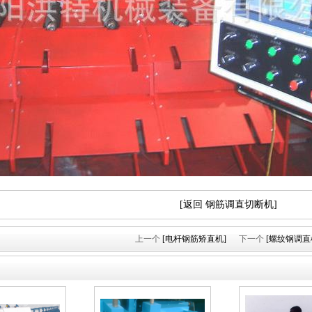
[返回 钢筋调直切断机]
上一个
[电杆钢筋矫直机]
下一个
[螺纹钢调直