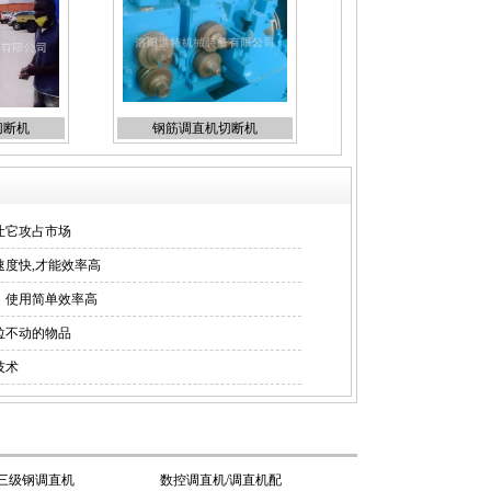
切断机
钢筋调直机切断机
让它攻占市场
速度快,才能效率高
】使用简单效率高
有拉不动的物品
技术
数控钢筋矫直机
自动钢筋矫直机/钢筋