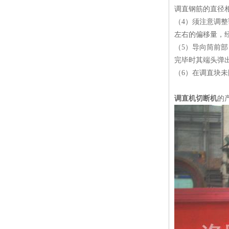
调直钢筋的直径
（4）须注意调整
左右的偏移量，
（5）导向筒前
完毕时其端头弹
矫直机/矫直机配件
（6）在调直块
调直机切断机
的
钢筋调直机焊网机
钢筋调直机厂家