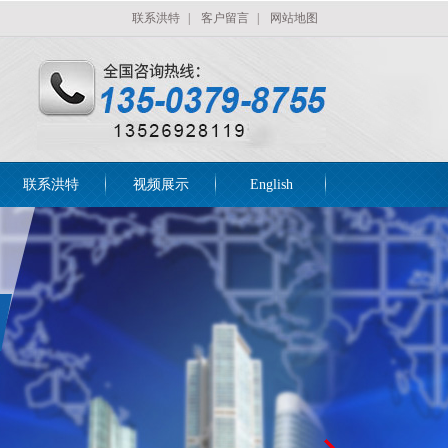
联系洪特
|
客户留言
|
网站地图
联系洪特
视频展示
English